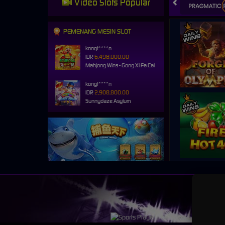
Video Slots Popular
PEMENANG MESIN SLOT
kongt****n
IDR
6,498,000.00
Mahjong Wins - Gong Xi Fa Cai
kongt****n
IDR
2,908,800.00
Sunnydaze Asylum
h*i
IDR
1,862,100.00
Sweet Bonanza Xmas
j****y
IDR
1,796,620.00
Gates of Olympus Super
Scatter
j****1
IDR
1,484,180.00
Sweet Bonanza 1000