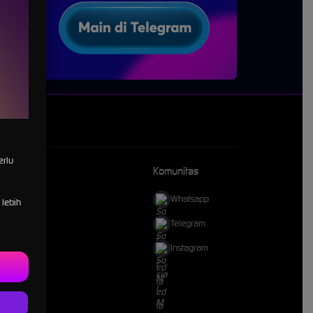
erlu
Komunitas
015012
Whatsapp
lebih
448192
Telegram
Instagram