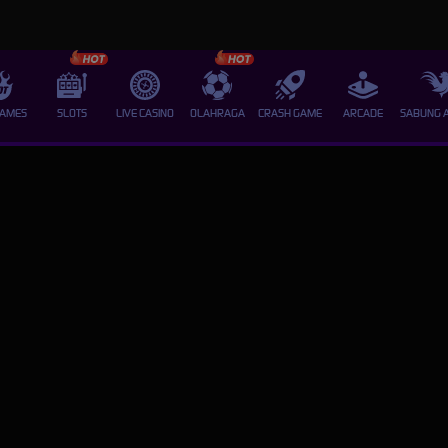
GAMES
SLOTS
LIVE CASINO
OLAHRAGA
CRASH GAME
ARCADE
SABUNG 