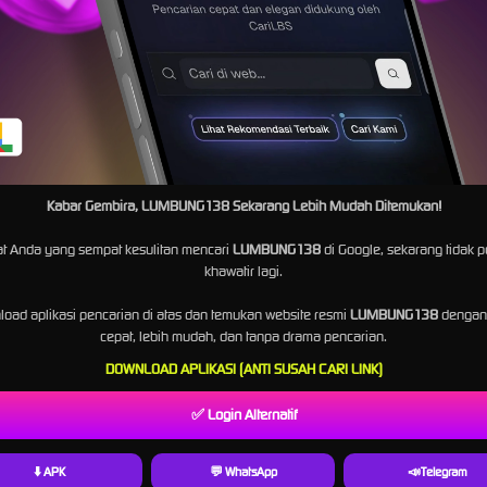
acor Online Terbaik Tahun Ini
Kabar Gembira, LUMBUNG138 Sekarang Lebih Mudah Ditemukan!
t Anda yang sempat kesulitan mencari
LUMBUNG138
di Google, sekarang tidak p
Kategori
Dukungan
khawatir lagi.
Hot Games
+6287889
oad aplikasi pencarian di atas dan temukan website resmi
LUMBUNG138
dengan 
cepat, lebih mudah, dan tanpa drama pencarian.
Slots
+6281280
DOWNLOAD APLIKASI (ANTI SUSAH CARI LINK)
Live Casino
Olahraga
✅ Login Alternatif
Crash Game
Arcade
⬇️ APK
💬 WhatsApp
📣Telegram