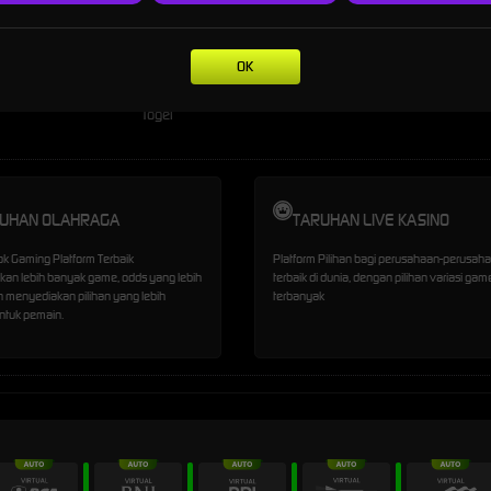
Sabung Ayam
Race
OK
E-Sports
Togel
UHAN OLAHRAGA
TARUHAN LIVE KASINO
k Gaming Platform Terbaik
Platform Pilihan bagi perusahaan-perusah
an lebih banyak game, odds yang lebih
terbaik di dunia, dengan pilihan variasi gam
an menyediakan pilihan yang lebih
terbanyak
ntuk pemain.