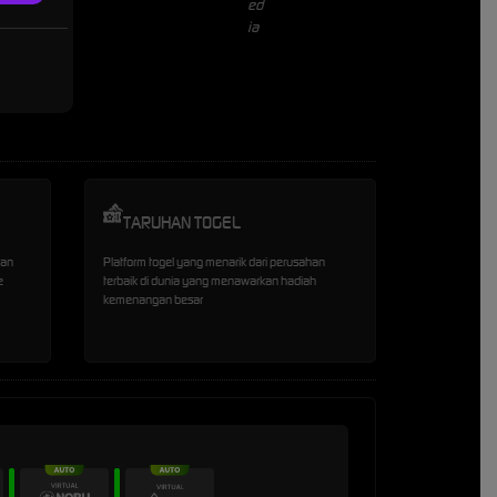
TARUHAN TOGEL
aan
Platform togel yang menarik dari perusahan
e
terbaik di dunia yang menawarkan hadiah
kemenangan besar