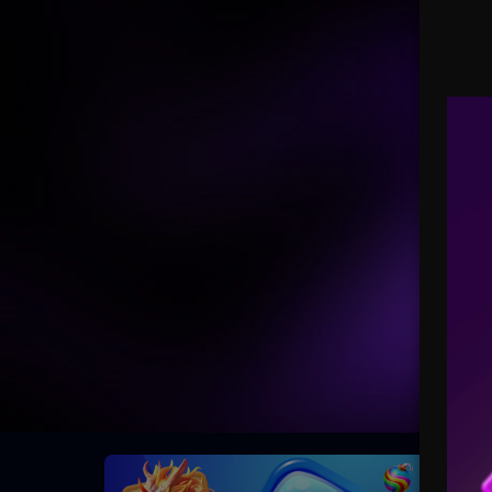
d****9
IDR
1,350,450.00
Gates of Olympus Super
Scatter
jan****d
IDR
1,330,650.00
Gates of Olympus 1000
j****y
IDR
1,312,300.00
Gates of Olympus Super
Scatter
kongt****n
IDR
1,286,000.00
Gates of Olympus 1000
a**x
IDR
1,209,440.00
Gates of Olympus Super
Scatter