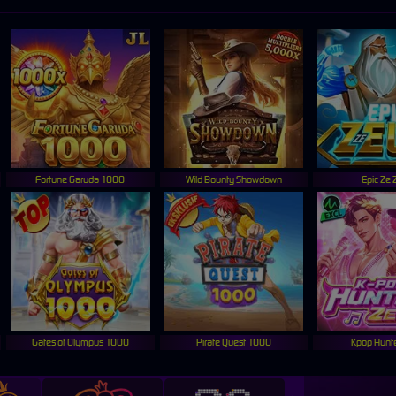
Fortune Garuda 1000
Wild Bounty Showdown
Epic Ze 
Gates of Olympus 1000
Pirate Quest 1000
Kpop Hunte