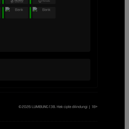
©2026 LUMBUNG138. Hak cipta dilindungi | 18+