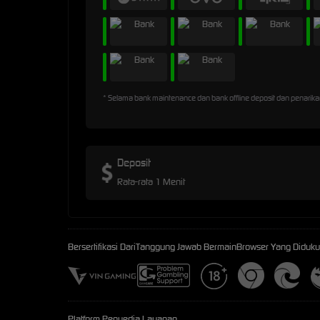
* Selama bank maintenance dan bank offline deposit dan penarikan
Deposit
Rata-rata 1 Menit
Bersertifikasi Dari
Tanggung Jawab Bermain
Browser Yang Diduk
Platform Penyedia Layanan