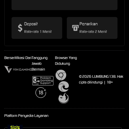
Deposit
Penarikan
Rata-rata 1 Menit
Rata-rata 2 Menit
Bersertifikasi Dari
Tanggung
Browser Yang
Jawab
Didukung
Bermain
©2026 LUMBUNG138. Hak
cipta dilindungi | 18+
Platform Penyedia Layanan
Slots