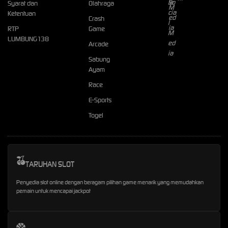
Syarat dan
Olahraga
Ketentuan
Crash
RTP
Game
LUMBUNG138
Arcade
Sabung
Ayam
Race
E-Sports
Togel
TARUHAN SLOT
Penyedia slot online dengan beragam pilihan game menarik yang memudahkan
pemain untuk mencapai jackpot