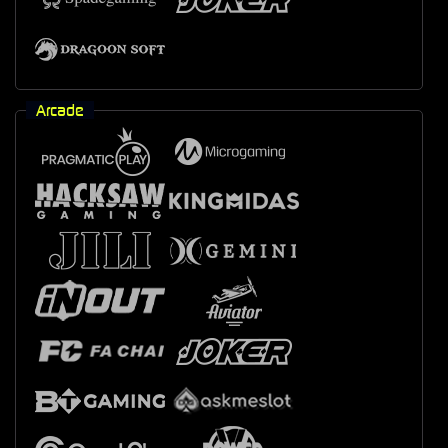
Arcade