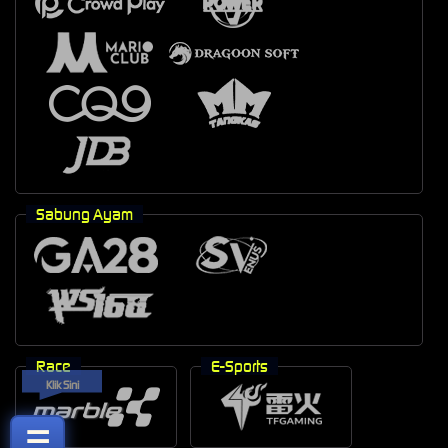
Sabung Ayam
Race
E-Sports
Klik Sini
☰