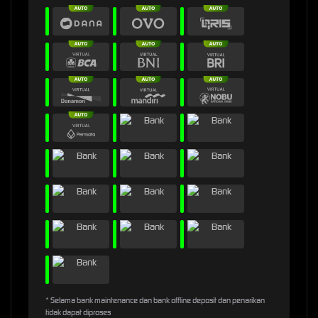
* Selama bank maintenance dan bank offline deposit dan penarikan
tidak dapat diproses