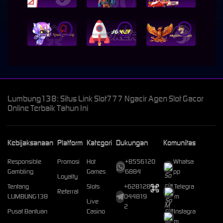
i
i
i
Lumbung138: Situs Link Slot777 Ngacir Agen Slot Gacor
Online Terbaik Tahun Ini
Kebijaksanaan
Platform
Kategori
Dukungan
Komunitas
Responsible
Promosi
Hot
+8556120
Whatsa
Gambling
Games
6884
pp
Loyalty
Tentang
Slots
+628128
Telegra
Referral
LUMBUNG138
044819
m
Live
2
Pusat Bantuan
Casino
Instagra
m