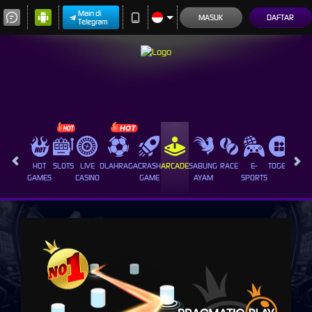
Main di
MASUK
DAFTAR
Telegram
HOT
SLOTS
LIVE
OLAHRAGA
CRASH
ARCADE
SABUNG
RACE
E-
TOGEL
PROM
GAMES
CASINO
GAME
AYAM
SPORTS