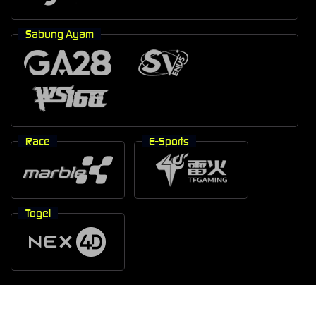
Sabung Ayam
Race
E-Sports
Togel