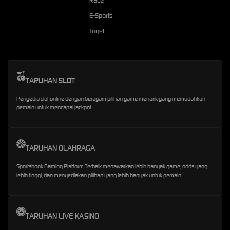
Race
E-Sports
Togel
TARUHAN SLOT
Penyedia slot online dengan beragam pilihan game menarik yang memudahkan
pemain untuk mencapai jackpot
TARUHAN OLAHRAGA
Sportsbook Gaming Platform Terbaik menawarkan lebih banyak game, odds yang
lebih tinggi, dan menyediakan pilihan yang lebih banyak untuk pemain.
TARUHAN LIVE KASINO