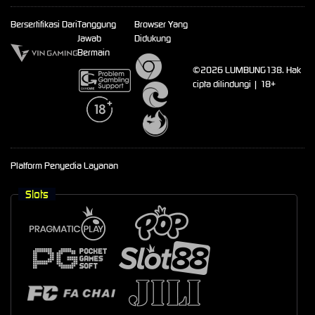
Bersertifikasi Dari
Tanggung
Browser Yang
Jawab
Didukung
Bermain
©2026 LUMBUNG138. Hak
cipta dilindungi | 18+
Platform Penyedia Layanan
Slots