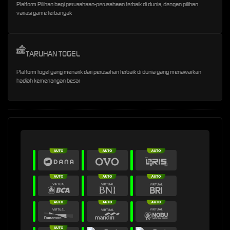
Platform Pilihan bagi perusahaan-perusahaan terbaik di dunia, dengan pilihan
variasi game terbanyak
TARUHAN TOGEL
Platform togel yang menarik dari perusahan terbaik di dunia yang menawarkan
hadiah kemenangan besar