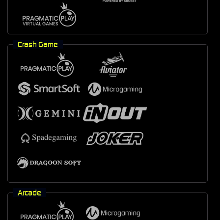
Crash Game
Arcade