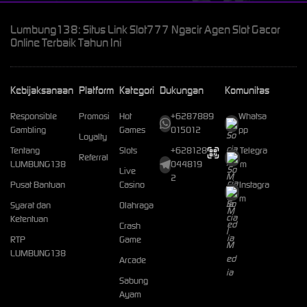
Lumbung138: Situs Link Slot777 Ngacir Agen Slot Gacor
Online Terbaik Tahun Ini
Kebijaksanaan
Platform
Kategori
Dukungan
Komunitas
Responsible
Promosi
Hot
+6287889
Whatsa
Gambling
Games
015012
pp
Loyalty
Tentang
Slots
+628128
Telegra
Referral
LUMBUNG138
044819
m
Live
2
Pusat Bantuan
Casino
Instagra
m
Syarat dan
Olahraga
Ketentuan
Crash
RTP
Game
LUMBUNG138
Arcade
Sabung
Ayam