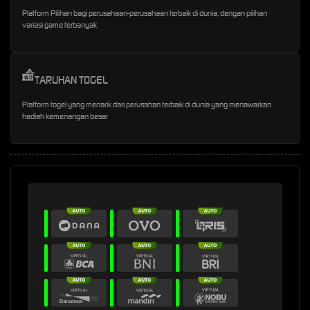
Platform Pilihan bagi perusahaan-perusahaan terbaik di dunia, dengan pilihan
variasi game terbanyak
TARUHAN TOGEL
Platform togel yang menarik dari perusahan terbaik di dunia yang menawarkan
hadiah kemenangan besar