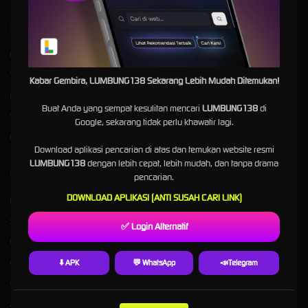
Kebijaksanaan
Platform
Responsible Gambling
Promosi
Tentang LUMBUNG138
Loyalty
Kabar Gembira, LUMBUNG138 Sekarang Lebih Mudah Ditemukan!
Pusat Bantuan
Referral
Buat Anda yang sempat kesulitan mencari
LUMBUNG138
di
Syarat dan Ketentuan
Google, sekarang tidak perlu khawatir lagi.
RTP LUMBUNG138
Download aplikasi pencarian di atas dan temukan website resmi
LUMBUNG138
dengan lebih cepat, lebih mudah, dan tanpa drama
Kategori
Dukungan
pencarian.
DOWNLOAD APLIKASI (ANTI SUSAH CARI LINK)
Hot Games
+6287889015012
Slots
✅ Login Alternatif
+6281280448192
Live Casino
⬇️ APK
💬 WhatsApp
📣Telegram
Olahraga
Crash Game
Arcade