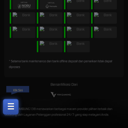
* Selama bank maintenance dan bank offline deposit dan penarikan tidak dapat
diproses
Bersertifikasi Dari
Klik Sini
☰
©2026 LUMBUNG138 menawarkan berbagai macam provider pilihan terbaik dan
didukung oleh Layanan Pelanggan profesional 24/7 yang siap melayani Anda.